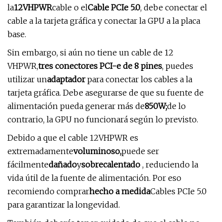
la
12VHPWR
cable o el
Cable PCIe 5.0
, debe conectar el
cable a la tarjeta gráfica y conectar la GPU a la placa
base.
Sin embargo, si aún no tiene un cable de 12
VHPWR,
tres conectores PCI-e de 8 pines
, puedes
utilizar un
adaptador
para conectar los cables a la
tarjeta gráfica. Debe asegurarse de que su fuente de
alimentación pueda generar más de
850W;
de lo
contrario, la GPU no funcionará según lo previsto.
Debido a que el cable 12VHPWR es
extremadamente
voluminoso,
puede ser
fácilmente
dañado
y
sobrecalentado
, reduciendo la
vida útil de la fuente de alimentación. Por eso
recomiendo comprar
hecho a medida
Cables PCIe 5.0
para garantizar la longevidad.