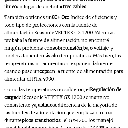
único
en lugar de enchufar
tres cables
.
También obtienes un
80+ Oro
índice de eficiencia y
todo tipo de protecciones con la fuente de
alimentación Seasonic VERTEX GX-1200. Mientras
probaba la fuente de alimentación, no encontré
ningún problema con
sobretensión,
bajo voltaje
, y
moderadamente
más alto
temperaturas. Más bien, las
temperaturas no aumentaron exponencialmente
cuando puse un
cepa
en la fuente de alimentación para
alimentar el RTX 4090.
Como las temperaturas no subieron, el
Regulación de
carga
del Seasonic VERTEX GX-1200 se mantuvo
consistente y
ajustado.
A diferencia de la mayoría de
las fuentes de alimentación que empiezan a croar
durante
picos transitorios
, el GX-1200 los manejó