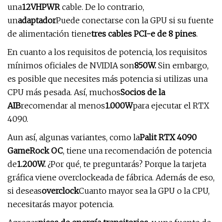
una
12VHPWR
cable. De lo contrario,
un
adaptador
Puede conectarse con la GPU si su fuente
de alimentación tiene
tres cables PCI-e de 8 pines
.
En cuanto a los requisitos de potencia, los requisitos
mínimos oficiales de NVIDIA son
850W.
Sin embargo,
es posible que necesites más potencia si utilizas una
CPU más pesada. Así, muchos
Socios de la
AIB
recomendar al menos
1.000W
para ejecutar el RTX
4090.
Aun así, algunas variantes, como la
Palit RTX 4090
GameRock OC
, tiene una recomendación de potencia
de
1.200W.
¿Por qué, te preguntarás? Porque la tarjeta
gráfica viene overclockeada de fábrica. Además de eso,
si deseas
overclock
Cuanto mayor sea la GPU o la CPU,
necesitarás mayor potencia.