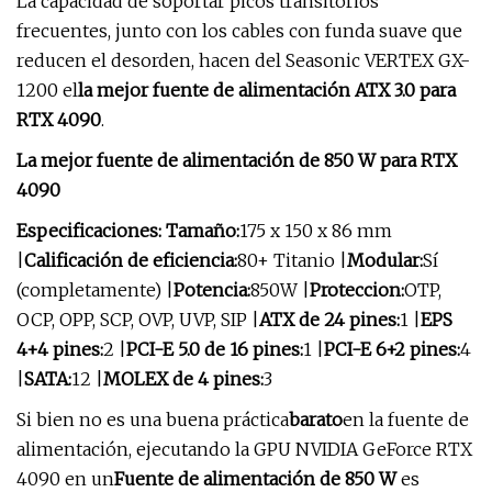
La capacidad de soportar picos transitorios
frecuentes, junto con los cables con funda suave que
reducen el desorden, hacen del Seasonic VERTEX GX-
1200 el
la mejor fuente de alimentación ATX 3.0 para
RTX 4090
.
La mejor fuente de alimentación de 850 W para RTX
4090
Especificaciones: Tamaño:
175 x 150 x 86 mm
|
Calificación de eficiencia:
80+ Titanio |
Modular:
Sí
(completamente) |
Potencia:
850W |
Proteccion:
OTP,
OCP, OPP, SCP, OVP, UVP, SIP |
ATX de 24 pines:
1 |
EPS
4+4 pines:
2 |
PCI-E 5.0 de 16 pines:
1 |
PCI-E 6+2 pines:
4
|
SATA:
12 |
MOLEX de 4 pines:
3
Si bien no es una buena práctica
barato
en la fuente de
alimentación, ejecutando la GPU NVIDIA GeForce RTX
4090 en un
Fuente de alimentación de 850 W
es