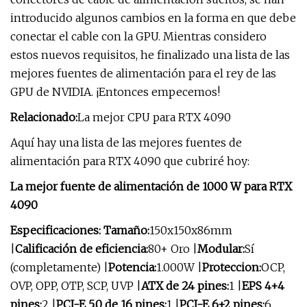
introducido algunos cambios en la forma en que debe
conectar el cable con la GPU. Mientras considero
estos nuevos requisitos, he finalizado una lista de las
mejores fuentes de alimentación para el rey de las
GPU de NVIDIA. ¡Entonces empecemos!
Relacionado:
La mejor CPU para RTX 4090
Aquí hay una lista de las mejores fuentes de
alimentación para RTX 4090 que cubriré hoy:
La mejor fuente de alimentación de 1000 W para RTX
4090
Especificaciones: Tamaño:
150x150x86mm
|
Calificación de eficiencia:
80+ Oro |
Modular:
Sí
(completamente) |
Potencia:
1.000W |
Proteccion:
OCP,
OVP, OPP, OTP, SCP, UVP |
ATX de 24 pines:
1 |
EPS 4+4
pines:
2 |
PCI-E 5.0 de 16 pines:
1 |
PCI-E 6+2 pines:
6