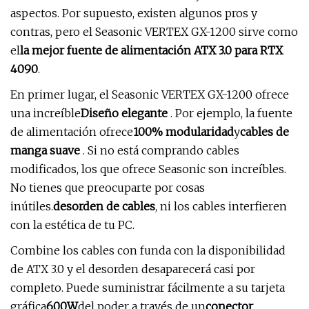
aspectos. Por supuesto, existen algunos pros y
contras, pero el Seasonic VERTEX GX-1200 sirve como
el
la mejor fuente de alimentación ATX 3.0 para RTX
4090
.
En primer lugar, el Seasonic VERTEX GX-1200 ofrece
una increíble
Diseño elegante
. Por ejemplo, la fuente
de alimentación ofrece
100% modularidad
y
cables de
manga suave
. Si no está comprando cables
modificados, los que ofrece Seasonic son increíbles.
No tienes que preocuparte por cosas
inútiles.
desorden de cables
, ni los cables interfieren
con la estética de tu PC.
Combine los cables con funda con la disponibilidad
de ATX 3.0 y el desorden desaparecerá casi por
completo. Puede suministrar fácilmente a su tarjeta
gráfica
600W
del poder a través de un
conector