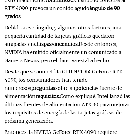
extremadamente
voluminoso.
Cuando lo conectas al
RTX 4090, provoca un sonido agudo
ángulo de 90
grados
.
Debido a ese ángulo, y algunos otros factores, una
pequeña cantidad de tarjetas gráficas quedaron
atrapadas en
chispas
y
incendios.
Desde entonces,
NVIDIA ha emitido oficialmente un comunicado a
Gamers Nexus, pero el daño ya estaba hecho.
Desde que se anunció la GPU NVIDIA GeForce RTX
4090, los consumidores han tenido
numerosos
preguntas
sobre su
potencia
y fuente de
alimentación
requisitos.
Como expliqué, Intel lanzó las
últimas fuentes de alimentación ATX 3.0 para mejorar
los requisitos de energía de las tarjetas gráficas de
próxima generación.
Entonces, la NVIDIA GeForce RTX 4090 requiere