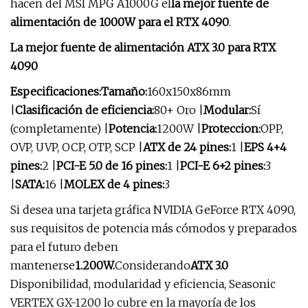
hacen del MSI MPG A1000G el
la mejor fuente de
alimentación de 1000W para el RTX 4090
.
La mejor fuente de alimentación ATX 3.0 para RTX
4090
Especificaciones:
Tamaño:
160x150x86mm
|
Clasificación de eficiencia:
80+ Oro |
Modular:
Sí
(completamente) |
Potencia:
1200W |
Proteccion:
OPP,
OVP, UVP, OCP, OTP, SCP |
ATX de 24 pines:
1 |
EPS 4+4
pines:
2 |
PCI-E 5.0 de 16 pines:
1 |
PCI-E 6+2 pines:
3
|
SATA:
16 |
MOLEX de 4 pines:
3
Si desea una tarjeta gráfica NVIDIA GeForce RTX 4090,
sus requisitos de potencia más cómodos y preparados
para el futuro deben
mantenerse
1.200W.
Considerando
ATX 3.0
Disponibilidad, modularidad y eficiencia, Seasonic
VERTEX GX-1200 lo cubre en la mayoría de los