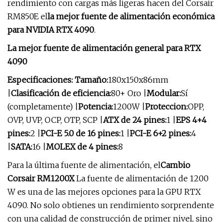
rendimiento con cargas más ligeras hacen del Corsair
RM850E el
la mejor fuente de alimentación económica
para NVIDIA RTX 4090
.
La mejor fuente de alimentación general para RTX
4090
Especificaciones: Tamaño:
180x150x86mm
|
Clasificación de eficiencia:
80+ Oro |
Modular:
Sí
(completamente) |
Potencia:
1200W |
Proteccion:
OPP,
OVP, UVP, OCP, OTP, SCP |
ATX de 24 pines:
1 |
EPS 4+4
pines:
2 |
PCI-E 5.0 de 16 pines:
1 |
PCI-E 6+2 pines:
4
|
SATA:
16 |
MOLEX de 4 pines:
8
Para la última fuente de alimentación, el
Cambio
Corsair RM1200X
La fuente de alimentación de 1200
W es una de las mejores opciones para la GPU RTX
4090. No solo obtienes un rendimiento sorprendente
con una calidad de construcción de primer nivel, sino