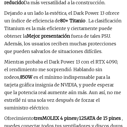
reducido
Da más versatilidad a la construcción.
Dejando a un lado la estética, el Dark Power 13 ofrece
un índice de eficiencia de
80+ Titanio
. La clasificación
Titanium es la más eficiente y ciertamente puede
obtener la
Mejor presentación
fuera de tales PSU.
Además, los usuarios reciben muchas protecciones
que pueden salvarlos de situaciones difíciles.
Mientras probaba el Dark Power 13 con el RTX 4090,
el rendimiento me sorprendió. Hablando sin
rodeos,
850W
es el mínimo indispensable para la
tarjeta gráfica insignia de NVIDIA, y puede esperar
que la potencia real aumente aún más. Aun así, no me
estrellé ni una sola vez después de forzar el
suministro eléctrico.
Ofrecimiento
tres
MOLEX 4 pines
y
12
SATA de 15 pines
,
puedes conectar todos tus ventiladores y discos duros