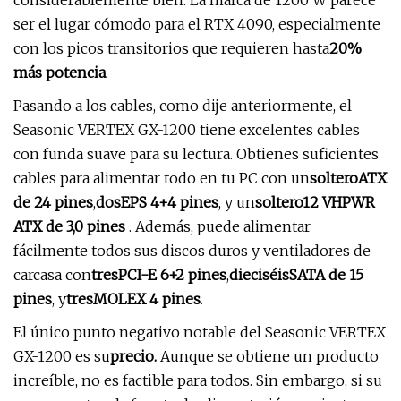
considerablemente bien. La marca de 1200 W parece
ser el lugar cómodo para el RTX 4090, especialmente
con los picos transitorios que requieren hasta
20%
más potencia
.
Pasando a los cables, como dije anteriormente, el
Seasonic VERTEX GX-1200 tiene excelentes cables
con funda suave para su lectura. Obtienes suficientes
cables para alimentar todo en tu PC con un
soltero
ATX
de 24 pines
,
dos
EPS 4+4 pines
, y un
soltero
12 VHPWR
ATX de 3,0 pines
. Además, puede alimentar
fácilmente todos sus discos duros y ventiladores de
carcasa con
tres
PCI-E 6+2 pines
,
dieciséis
SATA de 15
pines
, y
tres
MOLEX 4 pines
.
El único punto negativo notable del Seasonic VERTEX
GX-1200 es su
precio.
Aunque se obtiene un producto
increíble, no es factible para todos. Sin embargo, si su