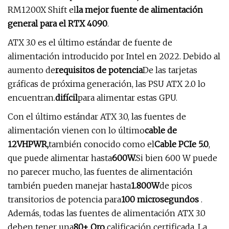
RM1200X Shift el
la mejor fuente de alimentación
general para el RTX 4090
.
ATX 3.0 es el último estándar de fuente de
alimentación introducido por Intel en 2022. Debido al
aumento de
requisitos de potencia
De las tarjetas
gráficas de próxima generación, las PSU ATX 2.0 lo
encuentran.
difícil
para alimentar estas GPU.
Con el último estándar ATX 3.0, las fuentes de
alimentación vienen con lo último
cable de
12VHPWR,
también conocido como el
Cable PCIe 5.0
,
que puede alimentar hasta
600W.
Si bien 600 W puede
no parecer mucho, las fuentes de alimentación
también pueden manejar hasta
1.800W
de picos
transitorios de potencia para
100 microsegundos
.
Además, todas las fuentes de alimentación ATX 3.0
deben tener una
80+ Oro
calificación certificada. La