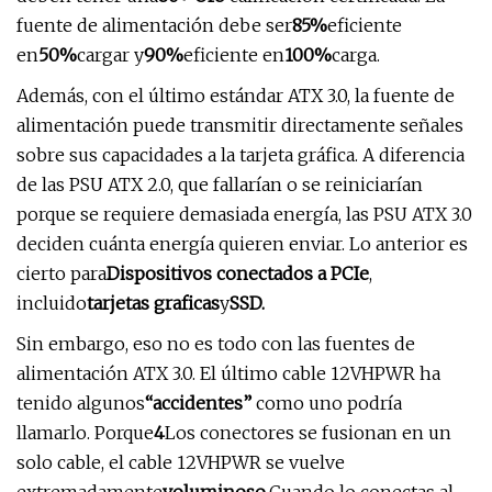
fuente de alimentación debe ser
85%
eficiente
en
50%
cargar y
90%
eficiente en
100%
carga.
Además, con el último estándar ATX 3.0, la fuente de
alimentación puede transmitir directamente señales
sobre sus capacidades a la tarjeta gráfica. A diferencia
de las PSU ATX 2.0, que fallarían o se reiniciarían
porque se requiere demasiada energía, las PSU ATX 3.0
deciden cuánta energía quieren enviar. Lo anterior es
cierto para
Dispositivos conectados a PCIe
,
incluido
tarjetas graficas
y
SSD.
Sin embargo, eso no es todo con las fuentes de
alimentación ATX 3.0. El último cable 12VHPWR ha
tenido algunos
“accidentes”
como uno podría
llamarlo. Porque
4
Los conectores se fusionan en un
solo cable, el cable 12VHPWR se vuelve