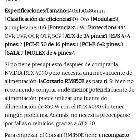
Especificaciones:
Tamaño:
140x150x86mm
|
Clasificación de eficiencia:
80+ Oro |
Modular:
Sí
(completamente) |
Potencia:
850W |
Proteccion:
OPP,
OVP, UVP, OCP, OTP, SCP |
ATX de 24 pines:
1 |
EPS 4+4
pines:
2 |
PCI-E 5.0 de 16 pines:
1 |
PCI-E 6+2 pines:
3
|
SATA:
7 |
MOLEX de 4 pines:
4
Si no tiene presupuesto después de comprar la
NVIDIA RTX 4090 pero necesita una nueva fuente de
alimentación, la
Corsario RM850E
es para ti. Si bien no
recomiendo comprar un
de menor potencia
fuente de
alimentación, puede utilizar una fuente de
alimentación de 850 W con el RTX 4090 sin tener
ningún problema. Además, no necesita preocuparse
por fallas o reinicios, gracias a ATX 3.0.
Para empezar, el Corsair RM850E tiene un
compacto