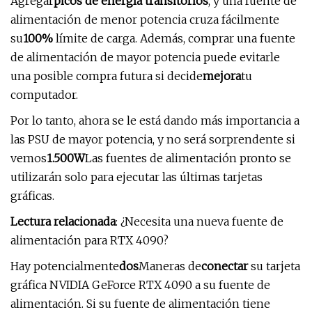
Agregar
picos de energía transitorios
, y una fuente de
alimentación de menor potencia cruza fácilmente
su
100%
límite de carga. Además, comprar una fuente
de alimentación de mayor potencia puede evitarle
una posible compra futura si decide
mejora
tu
computador.
Por lo tanto, ahora se le está dando más importancia a
las PSU de mayor potencia, y no será sorprendente si
vemos
1.500W
Las fuentes de alimentación pronto se
utilizarán solo para ejecutar las últimas tarjetas
gráficas.
Lectura relacionada
: ¿Necesita una nueva fuente de
alimentación para RTX 4090?
Hay potencialmente
dos
Maneras de
conectar
su tarjeta
gráfica NVIDIA GeForce RTX 4090 a su fuente de
alimentación. Si su fuente de alimentación tiene