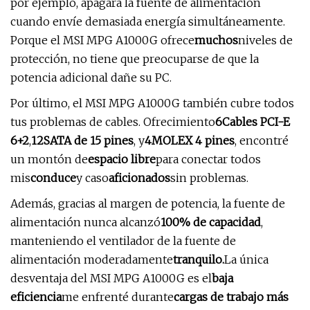
por ejemplo, apagará la fuente de alimentación
cuando envíe demasiada energía simultáneamente.
Porque el MSI MPG A1000G ofrece
muchos
niveles de
protección, no tiene que preocuparse de que la
potencia adicional dañe su PC.
Por último, el MSI MPG A1000G también cubre todos
tus problemas de cables. Ofrecimiento
6
Cables PCI-E
6+2
,
12
SATA de 15 pines
, y
4
MOLEX 4 pines
, encontré
un montón de
espacio libre
para conectar todos
mis
conduce
y caso
aficionados
sin problemas.
Además, gracias al margen de potencia, la fuente de
alimentación nunca alcanzó
100% de capacidad
,
manteniendo el ventilador de la fuente de
alimentación moderadamente
tranquilo.
La única
desventaja del MSI MPG A1000G es el
baja
eficiencia
me enfrenté durante
cargas de trabajo más