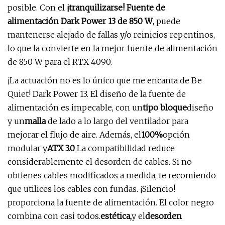
posible. Con el
¡tranquilizarse! Fuente de
alimentación Dark Power 13 de 850 W
, puede
mantenerse alejado de fallas y/o reinicios repentinos,
lo que la convierte en la mejor fuente de alimentación
de 850 W para el RTX 4090.
¡La actuación no es lo único que me encanta de Be
Quiet! Dark Power 13. El diseño de la fuente de
alimentación es impecable, con un
tipo bloque
diseño
y un
malla
de lado a lo largo del ventilador para
mejorar el flujo de aire. Además, el
100%
opción
modular y
ATX 3.0
La compatibilidad reduce
considerablemente el desorden de cables. Si no
obtienes cables modificados a medida, te recomiendo
que utilices los cables con fundas. ¡Silencio!
proporciona la fuente de alimentación. El color negro
combina con casi todos.
estética,
y el
desorden