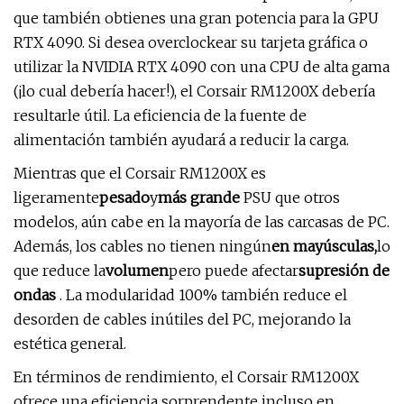
que también obtienes una gran potencia para la GPU
RTX 4090. Si desea overclockear su tarjeta gráfica o
utilizar la NVIDIA RTX 4090 con una CPU de alta gama
(¡lo cual debería hacer!), el Corsair RM1200X debería
resultarle útil. La eficiencia de la fuente de
alimentación también ayudará a reducir la carga.
Mientras que el Corsair RM1200X es
ligeramente
pesado
y
más grande
PSU que otros
modelos, aún cabe en la mayoría de las carcasas de PC.
Además, los cables no tienen ningún
en mayúsculas,
lo
que reduce la
volumen
pero puede afectar
supresión de
ondas
. La modularidad 100% también reduce el
desorden de cables inútiles del PC, mejorando la
estética general.
En términos de rendimiento, el Corsair RM1200X
ofrece una eficiencia sorprendente incluso en