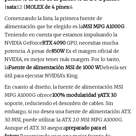
|
sata
:
12 |
MOLEX de 4 pines:
4
Comenzando la lista, la primera fuente de
alimentación que he elegido es la
MSI MPG A1000G
.
Teniendo en cuenta que estamos impulsando la
NVIDIA GeForce
RTX 4090
GPU, necesitas mucha
potencia. A pesar de
850W
Es el margen oficial de
NVIDIA, es mejor tener más margen. Por lo tanto,
la
Fuente de alimentación MSI de 1000 W
Debería ser
útil para ejecutar NVIDIA's King.
En cuanto al diseño, la fuente de alimentación MSI
MPG A1000G ofrece
100% modularidad y
ATX 3.0
soporte, reduciendo el desorden de cables. Sin
embargo, si no desea una fuente de alimentación ATX
3.0 MSI, puede utilizar la ATX 2.0 MSI MPG A1000G.
Aunque el ATX 3.0 asegura
preparado para el