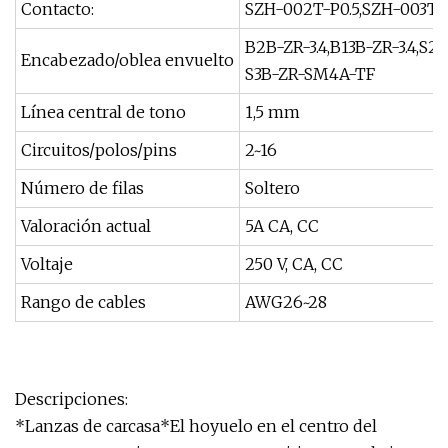
Contacto:
SZH-002T-P0.5,SZH-003T-P
B2B-ZR-3.4,B13B-ZR-3.4,S2B
Encabezado/oblea envuelto
S3B-ZR-SM4A-TF
Línea central de tono
1,5 mm
Circuitos/polos/pins
2~16
Número de filas
Soltero
Valoración actual
5A CA, CC
Voltaje
250 V, CA, CC
Rango de cables
AWG26~28
Descripciones:
*Lanzas de carcasa*El hoyuelo en el centro del