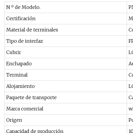
N º de Modelo.
P
Certificación
M
Material de terminales
C
Tipo de interfaz
F
Cubrir
L
Enchapado
A
Terminal
C
Alojamiento
L
Paquete de transporte
C
Marca comercial
w
Origen
P
Capacidad de producción
1