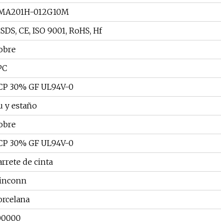
MA201H-012G10M
SDS, CE, ISO 9001, RoHS, Hf
obre
PC
CP 30% GF UL94V-0
u y estaño
obre
CP 30% GF UL94V-0
arrete de cinta
inconn
orcelana
00000