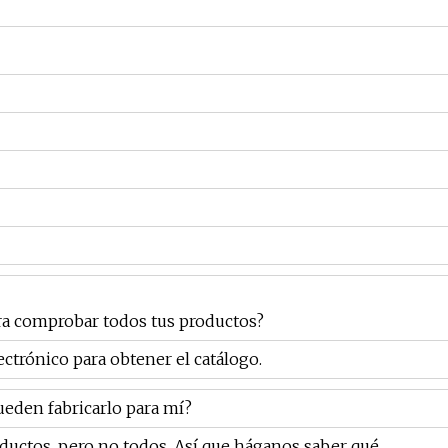
ara comprobar todos tus productos?
ectrónico para obtener el catálogo.
ueden fabricarlo para mí?
ductos, pero no todos. Así que háganos saber qué