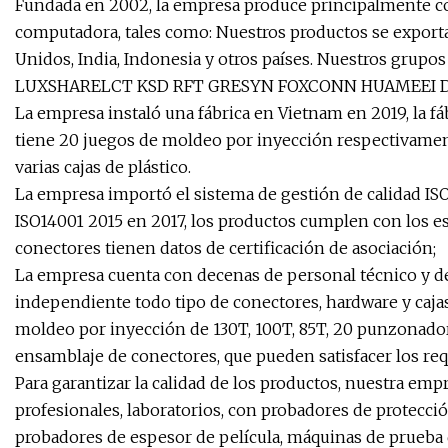
Fundada en 2002, la empresa produce principalmente co
computadora, tales como: Nuestros productos se exporta
Unidos, India, Indonesia y otros países. Nuestros grup
LUXSHARELCT KSD RFT GRESYN FOXCONN HUAMEEI DEL
La empresa instaló una fábrica en Vietnam en 2019, la f
tiene 20 juegos de moldeo por inyección respectivamen
varias cajas de plástico.
La empresa importó el sistema de gestión de calidad IS
ISO14001 2015 en 2017, los productos cumplen con los es
conectores tienen datos de certificación de asociación;
La empresa cuenta con decenas de personal técnico y de
independiente todo tipo de conectores, hardware y caja
moldeo por inyección de 130T, 100T, 85T, 20 punzonador
ensamblaje de conectores, que pueden satisfacer los requ
Para garantizar la calidad de los productos, nuestra emp
profesionales, laboratorios, con probadores de protecció
probadores de espesor de película, máquinas de prueba d