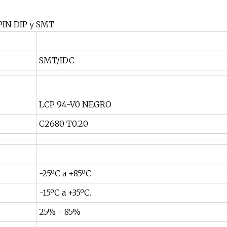
5PIN DIP y SMT
SMT/IDC
LCP 94-V0 NEGRO
C2680 T0.20
-25ºC a +85ºC.
-15ºC a +35ºC.
25% - 85%