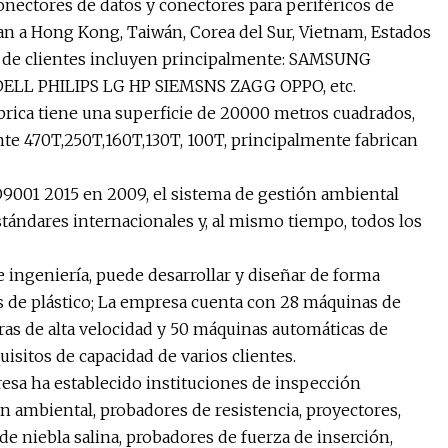
nectores de datos y conectores para periféricos de
n a Hong Kong, Taiwán, Corea del Sur, Vietnam, Estados
os de clientes incluyen principalmente: SAMSUNG
L PHILIPS LG HP SIEMSNS ZAGG OPPO, etc.
ábrica tiene una superficie de 20000 metros cuadrados,
te 470T,250T,160T,130T, 100T, principalmente fabrican
O9001 2015 en 2009, el sistema de gestión ambiental
tándares internacionales y, al mismo tiempo, todos los
 ingeniería, puede desarrollar y diseñar de forma
s de plástico; La empresa cuenta con 28 máquinas de
as de alta velocidad y 50 máquinas automáticas de
isitos de capacidad de varios clientes.
resa ha establecido instituciones de inspección
n ambiental, probadores de resistencia, proyectores,
e niebla salina, probadores de fuerza de inserción,