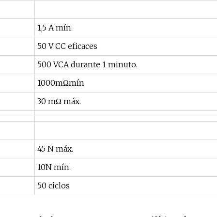
1,5 A mín.
50 V CC eficaces
500 VCA durante 1 minuto.
1000mΩmín
30 mΩ máx.
45 N máx.
10N mín.
50 ciclos