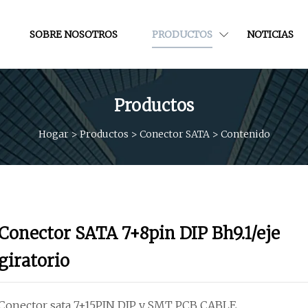
SOBRE NOSOTROS
PRODUCTOS
NOTICIAS
Productos
Hogar
>
Productos
>
Conector SATA
>
Contenido
Conector SATA 7+8pin DIP Bh9.1/eje
giratorio
Conector sata 7+15PIN DIP y SMT PCB CABLE