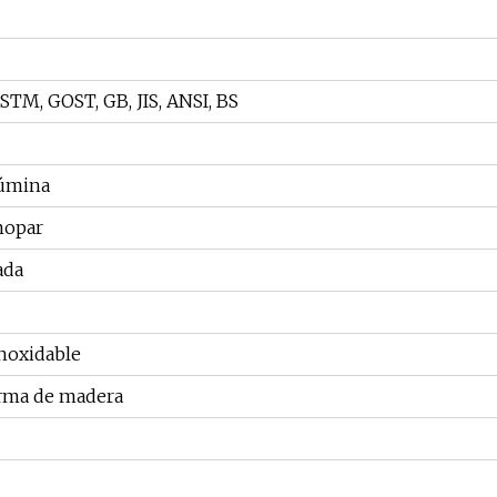
M, GOST, GB, JIS, ANSI, BS
lúmina
mopar
ada
inoxidable
orma de madera