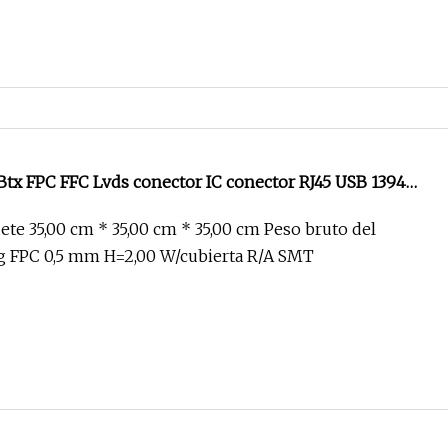
Btx FPC FFC Lvds conector IC conector RJ45 USB 1394
ATA Wtb Btb Wtw RF D
te 35,00 cm * 35,00 cm * 35,00 cm Peso bruto del
kg FPC 0,5 mm H=2,00 W/cubierta R/A SMT