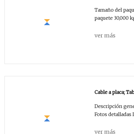
receptáculo SAT
Tamaño del paque
paquete 30,000
ver más
Cable a placa; Tablero a tablero; Cable a cable; FPC; FFC; Encabezado
macho hembra del cuadro de pines
Descripción gene
Fotos detalladas 
ver más