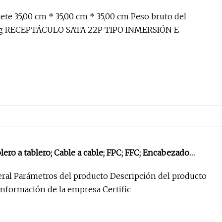
A 22p
te 35,00 cm * 35,00 cm * 35,00 cm Peso bruto del
 kg RECEPTÁCULO SATA 22P TIPO INMERSIÓN E
; Zócalo CI; Conector Jack RJ45 Rj11;
ral Parámetros del producto Descripción del producto
USB; ESTRUENDO; SATA; VGA; SIM; Conector de alimentación
Información de la empresa Certific