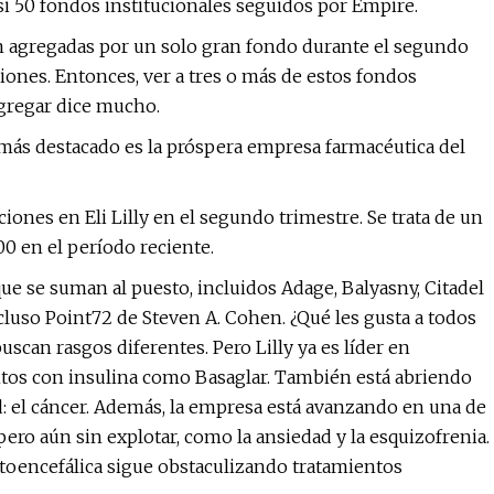
si 50 fondos institucionales seguidos por Empire.
n agregadas por un solo gran fondo durante el segundo
iones. Entonces, ver a tres o más de estos fondos
agregar dice mucho.
más destacado es la próspera empresa farmacéutica del
ones en Eli Lilly en el segundo trimestre. Se trata de un
00 en el período reciente.
 se suman al puesto, incluidos Adage, Balyasny, Citadel
cluso Point72 de Steven A. Cohen. ¿Qué les gusta a todos
buscan rasgos diferentes. Pero Lilly ya es líder en
entos con insulina como Basaglar. También está abriendo
 el cáncer. Además, la empresa está avanzando en una de
ero aún sin explotar, como la ansiedad y la esquizofrenia.
toencefálica sigue obstaculizando tratamientos