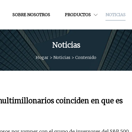
SOBRE NOSOTROS
PRODUCTOS
NOTICIAS
Noticias
Hogar
>
Noticias
>
Contenido
multimillonarios coinciden en que es
osos por romper con el grupo de inversores del S&P 500.