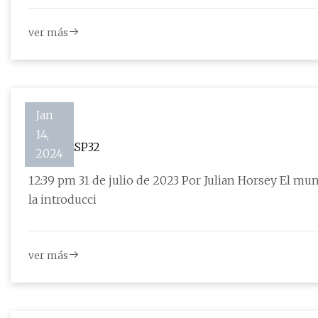
ver más
Jan
14,
EsPiFF ESP32
2024
12:39 pm 31 de julio de 2023 Por Julian Horsey El m
la introducci
ver más