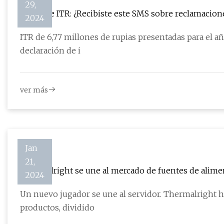
29,
Estafa de ITR: ¿Recibiste este SMS sobre reclamaciones de reembolso 
2024
estafa
ITR de 6,77 millones de rupias presentadas para el añ
declaración de i
ver más
Jan
21,
Thermalright se une al mercado de fuentes de alimen
2024
W de capacidad
Un nuevo jugador se une al servidor. Thermalright ha agregado siete modelos de PSU a su cartera de
productos, dividido