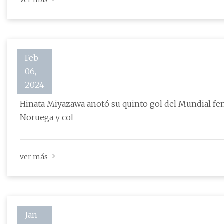
ver más
Feb
06,
Rojo
2024
Hinata Miyazawa anotó su quinto gol del Mundial fem
Noruega y col
ver más
Jan