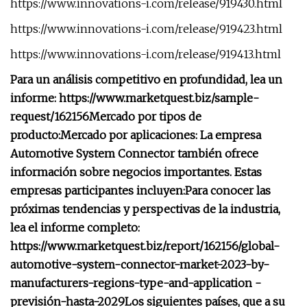
https://www.innovations-i.com/release/919430.html
https://www.innovations-i.com/release/919423.html
https://www.innovations-i.com/release/919413.html
Para un análisis competitivo en profundidad, lea un
informe: https://www.marketquest.biz/sample-
request/162156
Mercado por tipos de
producto:
Mercado por aplicaciones:
La empresa
Automotive System Connector también ofrece
información sobre negocios importantes. Estas
empresas participantes incluyen:
Para conocer las
próximas tendencias y perspectivas de la industria,
lea el informe completo:
https://www.marketquest.biz/report/162156/global-
automotive-system-connector-market-2023-by-
manufacturers-regions-type-and-application -
previsión-hasta-2029
Los siguientes países, que a su