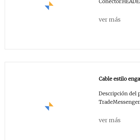
Conector:HEADER
ver más
Cable estilo eng
placa, conector,
Descripción del 
contacto
TradeMessenger o
ver más