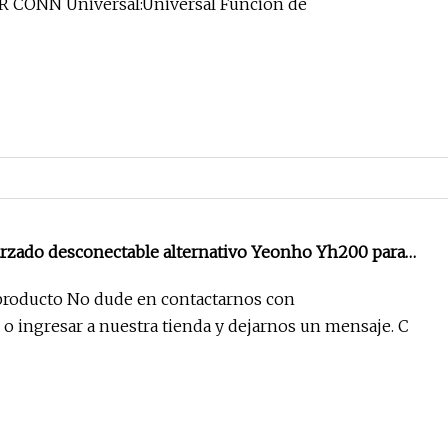
 CONN Universal:Universal Función de
arzado desconectable alternativo Yeonho Yh200 para
 conector hembra, bloqueo de cable de encabezado de
producto No dude en contactarnos con
 ingresar a nuestra tienda y dejarnos un mensaje. C