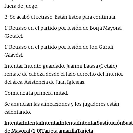
fuera de juego.
2' Se acabó el retraso. Están listos para continuar.
1' Retraso en el partido por lesión de Borja Mayoral
(Getafe).
1' Retraso en el partido por lesión de Jon Guridi
(Alavés).
Intentar Intento guardado. Juanmi Latasa (Getafe)
remate de cabeza desde el lado derecho del interior
del área. Asistencia de Juan Iglesias.
Comienza la primera mitad.
Se anuncian las alineaciones y los jugadores están
calentando.
Intentar
Intentar
Intentar
Intentar
Intentar
Sustitución
Sust
de Mayoral (1-0)
Tarjeta amarilla
Tarjeta