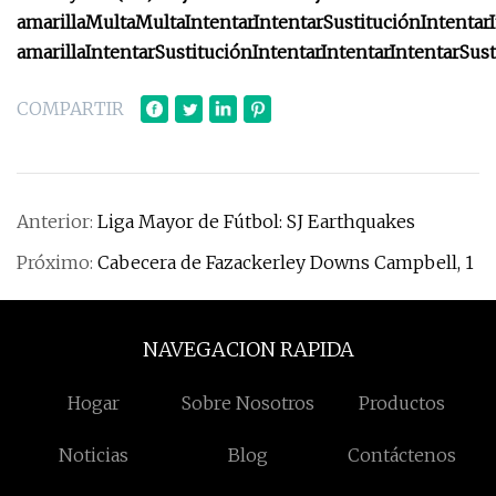
amarilla
Multa
Multa
Intentar
Intentar
Sustitución
Intentar
amarilla
Intentar
Sustitución
Intentar
Intentar
Intentar
Sust
COMPARTIR
Anterior:
Liga Mayor de Fútbol: SJ Earthquakes
Próximo:
Cabecera de Fazackerley Downs Campbell, 1
NAVEGACION RAPIDA
Hogar
Sobre Nosotros
Productos
Noticias
Blog
Contáctenos