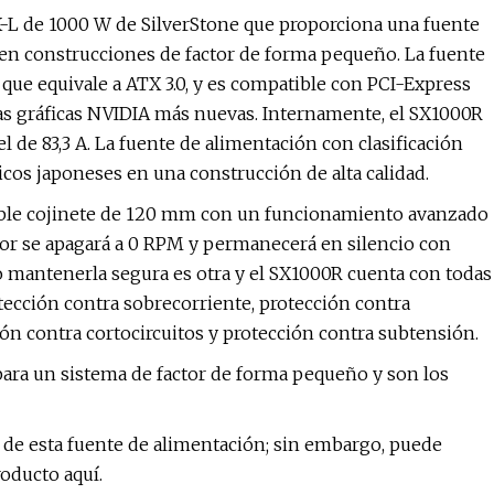
-L de 1000 W de SilverStone que proporciona una fuente
eren construcciones de factor de forma pequeño. La fuente
 que equivale a ATX 3.0, y es compatible con PCI-Express
tas gráficas NVIDIA más nuevas. Internamente, el SX1000R
l de 83,3 A. La fuente de alimentación con clasificación
cos japoneses en una construcción de alta calidad.
doble cojinete de 120 mm con un funcionamiento avanzado
dor se apagará a 0 RPM y permanecerá en silencio con
ro mantenerla segura es otra y el SX1000R cuenta con todas
tección contra sobrecorriente, protección contra
ón contra cortocircuitos y protección contra subtensión.
para un sistema de factor de forma pequeño y son los
d de esta fuente de alimentación; sin embargo, puede
oducto aquí.