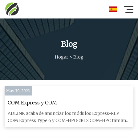
Blog
Hogar
>
Blog
May 30, 2023
COM Express y COM
ADLINK acaba de anunciar los módulos Express-RLP
COM Express Type 6 y COM-HPC-cRLS COM-HPC tamaño
C basados ​​en los nue