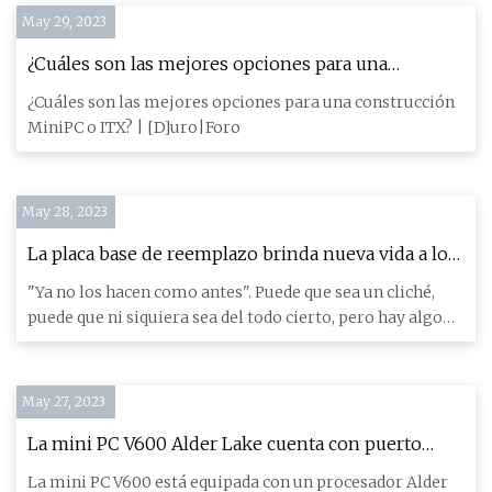
May 29, 2023
¿Cuáles son las mejores opciones para una
construcción MiniPC o ITX?
¿Cuáles son las mejores opciones para una construcción
MiniPC o ITX? | [D]uro|Foro
May 28, 2023
La placa base de reemplazo brinda nueva vida a los
Thinkpad clásicos
"Ya no los hacen como antes". Puede que sea un cliché,
puede que ni siquiera sea del todo cierto, pero hay algo
especi
May 27, 2023
La mini PC V600 Alder Lake cuenta con puerto
Thunderbolt 4, doble 2,5 GbE y hasta Core i9
La mini PC V600 está equipada con un procesador Alder