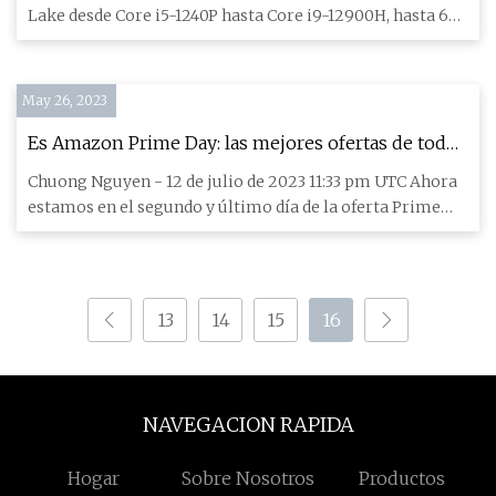
Lake desde Core i5-1240P hasta Core i9-12900H, hasta 64
GB de RAM
May 26, 2023
Es Amazon Prime Day: las mejores ofertas de todo
lo increíble que pudimos encontrar
Chuong Nguyen - 12 de julio de 2023 11:33 pm UTC Ahora
estamos en el segundo y último día de la oferta Prime
Day de Ama
13
14
15
16
NAVEGACION RAPIDA
Hogar
Sobre Nosotros
Productos