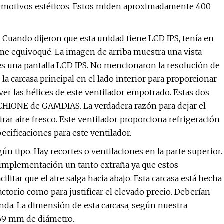
 motivos estéticos. Estos miden aproximadamente 400
 Cuando dijeron que esta unidad tiene LCD IPS, tenía en
 me equivoqué. La imagen de arriba muestra una vista
o es una pantalla LCD IPS. No mencionaron la resolución de
la carcasa principal en el lado interior para proporcionar
ver las hélices de este ventilador empotrado. Estas dos
s CHIONE de GAMDIAS. La verdadera razón para dejar el
rar aire fresco. Este ventilador proporciona refrigeración
ecificaciones para este ventilador.
n tipo. Hay recortes o ventilaciones en la parte superior.
na implementación un tanto extraña ya que estos
litar que el aire salga hacia abajo. Esta carcasa está hecha
factorio como para justificar el elevado precio. Deberían
nda. La dimensión de esta carcasa, según nuestra
y 69 mm de diámetro.