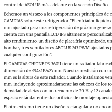
control de AEOLUS más adelante en la sección Diseño.
Echemos un vistazo a los componentes principales de e
GAMDIAS sobre este refrigerador. “El enfriador líquido d
mm ajustado para una refrigeración de próxima generac
cuenta con una pantalla LCD IPS altamente personaliza
alto rendimiento, un diseño de placa fría optimizado, u
bomba y tres ventiladores AEOLUS M3 PWM ajustados par
cualquier configuración”.
El GAMDIAS CHIONE P3-360U tiene un radiador fabricado
dimensión de 394x119x27mm. Nuestra medición con un c
mm es la altura de este radiador. Cuando instalamos vent
mm, incluyendo aproximadamente las cabezas de los torni
densidad de aletas con un recuento de 20. Hay 12 canales 
espacio estándar entre dos orificios de montaje opuest
El otro extremo tiene un diseño rectangular y no encont