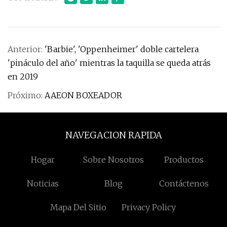
Anterior:
'Barbie', 'Oppenheimer' doble cartelera
'pináculo del año' mientras la taquilla se queda atrás
en 2019
Próximo:
AAEON BOXEADOR
NAVEGACION RAPIDA
Hogar
Sobre Nosotros
Productos
Noticias
Blog
Contáctenos
Mapa Del Sitio
Privacy Policy