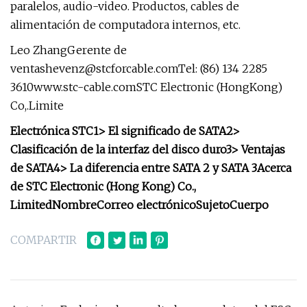
paralelos, audio-video. Productos, cables de
alimentación de computadora internos, etc.
Leo ZhangGerente de
ventashevenz@stcforcable.comTel
: (86) 134 2285
3610www.stc-cable.comSTC Electronic (HongKong)
Co,.Limite
Electrónica STC
1> El significado de SATA
2>
Clasificación de la interfaz del disco duro
3> Ventajas
de SATA
4> La diferencia entre SATA 2 y SATA 3
Acerca
de STC Electronic (Hong Kong) Co.,
Limited
Nombre
Correo electrónico
Sujeto
Cuerpo
COMPARTIR